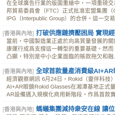
在全球廣告行業的版圖重繪中，一項重磅交
邦貿易委員會（FTC）正式批准宏盟集團（Om
IPG（Interpublic Group）的合併。這
打破供應鏈擠壓困局 實現
[
香港與內地
]
當前，中國製造業正處於向高質量發展的關
康運行成爲支撐這一轉型的重要基礎。然而
凸顯，特別是中小企業面臨的賬款拖欠和融..
全球首款量產消費級AI+AR
[
香港與內地
]
經濟觀察網訊 6月24日，Rokid（靈伴科
AI+AR眼鏡Rokid Glasses在湘潭基
AR設備邁入規模化商用新階段。作爲首款實現
螞蟻集團減持衆安在線 讓
[
香港與內地
]