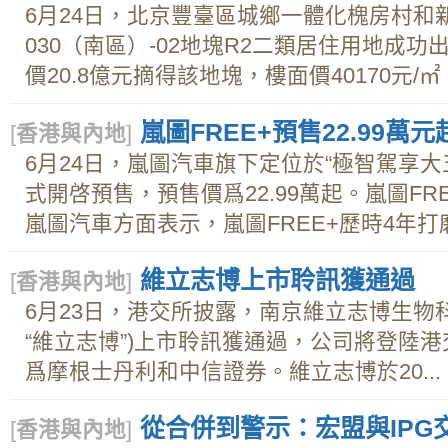
6月24日，北京豐臺區城鄉一體化槐房村和新
030（南區）-02地塊R2二類居住用地成
價20.8億元摘得該地塊，樓面價40170元/㎡
嵐圖FREE+預售22.99
[
香港與內地
]
6月24日，嵐圖汽車旗下定位於“極智駕享大五
式開啓預售，預售價爲22.99萬起。嵐圖FR
嵐圖汽車方面表示，嵐圖FREE+歷時4年打磨
維立志博上市聆訊獲通過
[
香港與內地
]
6月23日，港交所披露，南京維立志博生物
“維立志博”)上市聆訊獲通過，公司將登陸
爲摩根士丹利和中信證券。維立志博於20...
從合併到警示：宏盟與IPG
[
香港與內地
]