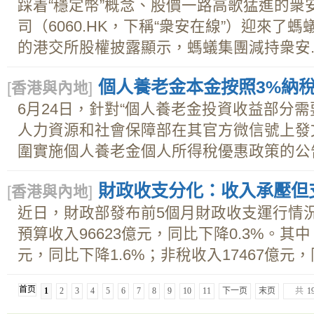
踩着“穩定幣”概念、股價一路高歌猛進的衆
司（6060.HK，下稱“衆安在線”）迎來了
的港交所股權披露顯示，螞蟻集團減持衆安..
個人養老金本金按照3%納稅
[
香港與內地
]
6月24日，針對“個人養老金投資收益部分需
人力資源和社會保障部在其官方微信號上發
圍實施個人養老金個人所得稅優惠政策的公告.
財政收支分化：收入承壓但
[
香港與內地
]
近日，財政部發布前5個月財政收支運行情況
預算收入96623億元，同比下降0.3%。其中
元，同比下降1.6%；非稅收入17467億元，同
首页
1
2
3
4
5
6
7
8
9
10
11
下一页
末页
共
1