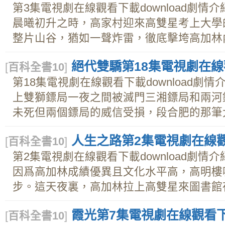
第3集電視劇在線觀看下載download劇
晨曦初升之時，高家村迎來高雙星考上大學
整片山谷，猶如一聲炸雷，徹底擊垮高加林內心
絕代雙驕第18集電視劇在線觀
[
百科全書10
]
第18集電視劇在線觀看下載download劇
上雙獅鏢局一夜之間被滅門三湘鏢局和兩河
未死但兩個鏢局的威信受損，段合肥的那筆大買
人生之路第2集電視劇在線觀看
[
百科全書10
]
第2集電視劇在線觀看下載download劇
因爲高加林成績優異且文化水平高，高明樓
步。這天夜裏，高加林拉上高雙星來圖書館夜讀
霞光第7集電視劇在線觀看下載
[
百科全書10
]