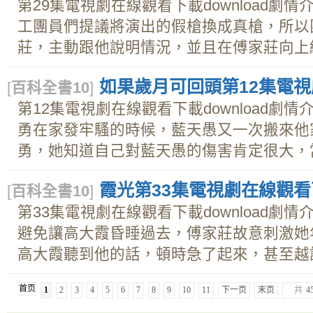
第29集電視劇在線觀看下載download劇
工團員們提議將演出的假槍換成真槍，所以
莊，主動跟他說明情況，並且在傅家莊向上級申
如果歲月可回頭第12集電視
[
百科全書10
]
第12集電視劇在線觀看下載download劇
勇在家發牢騷的時候，藍天愚又一次搬來他
勇，她知道自己對藍天愚的傷害肯定很大，當藍
霞光第33集電視劇在線觀看下載
[
百科全書10
]
第33集電視劇在線觀看下載download劇
避免讓高大霞昏睡過去，傅家莊故意刺激她
高大霞聽到他的話，頓時急了起來，甚至越說越
首页
1
2
3
4
5
6
7
8
9
10
11
下一页
末页
共
4