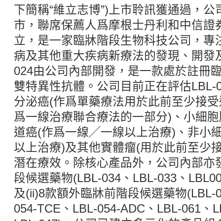
下簡稱“維立志博”)上市聆訊獲通過，
市，聯席保薦人爲摩根士丹利和中信證券
立，是一家臨牀階段生物科技公司，專
病及其他重大疾病新療法的發現、開發及
024由公司內部開發，是一款處於註冊臨牀階
雙特異性抗體。公司目前正在評估LBL-
分泌癌(作爲單藥療法用於此前至少接
爲一線治療聯合療法的一部分)、小細胞
道癌(作爲一線╱一線以上治療)、非小
以上治療)及其他實體瘤(用於此前至少
潛在療效。除核心產品外，公司內部亦發現
段候選藥物(LBL-034、LBL-033、LBL007
及(ii)8款額外臨牀前階段候選藥物(LBL-04
054-TCE、LBL-054-ADC、LBL-061、L