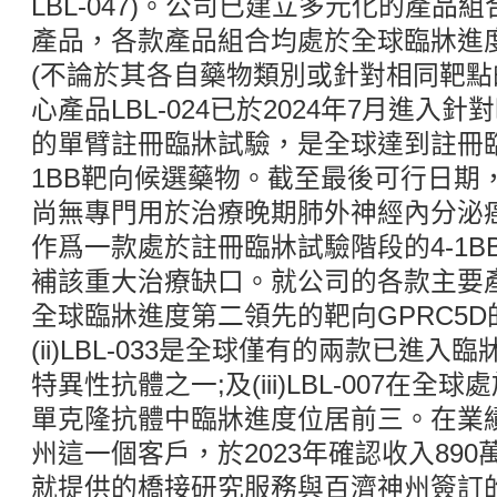
LBL-047)。公司已建立多元化的產品
產品，各款產品組合均處於全球臨牀進
(不論於其各自藥物類別或針對相同靶點
心產品LBL-024已於2024年7月進入
的單臂註冊臨牀試驗，是全球達到註冊臨
1BB靶向候選藥物。截至最後可行日期
尚無專門用於治療晚期肺外神經內分泌癌的
作爲一款處於註冊臨牀試驗階段的4-1
補該重大治療缺口。就公司的各款主要產品而
全球臨牀進度第二領先的靶向GPRC5D的CD3T
(ii)LBL-033是全球僅有的兩款已進入臨
特異性抗體之一;及(iii)LBL-007在全
單克隆抗體中臨牀進度位居前三。在業
州這一個客戶，於2023年確認收入89
就提供的橋接研究服務與百濟神州簽訂