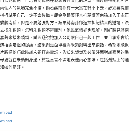
自去見楊柯，正巧看到楊柯在發表狼性文化的理念。圖片版權楊柯坦言
兩個人的氣場完全不搭，倘若蔣南孫有一天實在幹不下去，必須要提前
楊柯試用自己一定不會後悔。範金剛跟葉謹言推薦讓蔣南孫加入王永正
繫蔣南孫，但是不要勉強對方。結果蔣南孫卻選擇拒絕精言的邀請，決
去找朱鎖鎖，怎料朱鎖鎖不辭而別，他雖氣憤卻也理解，剛好聽見蔣南
嘉茵來接朱鎖鎖，試圖遊說她加入公司跟自己一起工作，並且承諾會給
婉拒謝宏祖的提議。結果謝嘉茵單獨將朱鎖鎖叫出來談話，希望她能幫
片版權恰巧此時謝宏祖打來電話，告知朱鎖鎖務必做好面對謝嘉茵的準
母親就在朱鎖鎖身邊，於是直言不諱地表達內心想法，包括婚姻上的選
知如何是好。
nload
nload