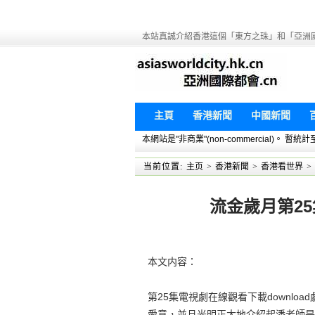
本站真誠介紹香港這個「東方之珠」和「亞洲
主頁
香港新聞
中國新聞
本網站是"非商業"(non-commercial)。
当前位置:
主页
>
香港新聞
>
香港看世界
>
流金歲月第25
本文内容：
第25集電視劇在線觀看下載downl
愛意，並且光明正大地介紹起潘老師是