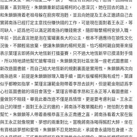
鼓裏。直到現在，朱鎖鎖重新認識楊柯的心思深沉，她在回去的路上，
和朱鎖鎖揹着老祖母躲在廚房喫泡麪，並且向她提及王永正邀請自己去
實蔣南孫已經打定主意找份賺快錢的工作，可是現在面對着王永正，等
司缺人，認爲他可以滿足蔣南孫的賺錢需求，隨即聯繫楊柯安排入職。
年前，因此直言她是泡在蜜罐裏長大的公主，根本不適應待在狼性文化
況後，不願輕易放棄，便讓朱鎖鎖約楊柯見面。恰巧楊柯親自開車來接
表示葉瑾言即將與大地恆新打擂臺賽，只不過大地恆新早已摸清對手情
，所以特地請他幫忙搶奪項目。朱鎖鎖見到社區坐落一座老式圖書館，
新改造圖書館，而自己給大地恆新的規劃裏面是實用性。朱鎖鎖再次向
南孫過來，前提是朱鎖鎖辦理入職手續。圖片版權楊柯胸有成竹，葉謹
似乎都瞭如指掌。葉瑾言讓範金剛帶着李昂去談判，但是範金剛認爲李
心社區圖書館的項目會落空。葉瑾言帶着李昂和王永正等人看圖書館，
量做到不賠錢。畢竟此番改造不僅是爲情懷，更是要考慮利益。王永正
自己的理想。面對王永正的邀約，蔣南孫不敢單獨赴約，她怕對方會繼
幫忙。朱鎖鎖等人帶着香檳恭喜王永正喬遷之喜，蔣南孫看着大家在飯
與王永正就像現實、夢想的兩重對比。當晚蔣南孫喝得酩酊大醉，坐在
有資格談夢想和愛情，朱鎖鎖不忍見她如此，承諾會永遠陪在身邊。次