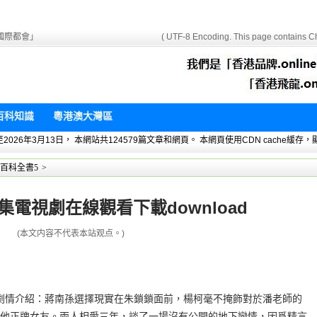
國際都會」
( UTF-8 Encoding. This page contains Ch
百科知識
粵港澳大灣區
 暫統計至2026年3月13日， 本網站共124579篇文章和網頁。 本網頁使用CDN cach
百科全書5
>
集電視劇在線觀看下載download
(本文内容不代表本站观点。)
oad劇情介紹：蔣南孫選擇現實在朱鎖鎖面前，楊柯毫不掩飾對於潘老師的
他正牌女友。兩人相愛三年，談了一場沒有公開的地下戀情，因爲精言