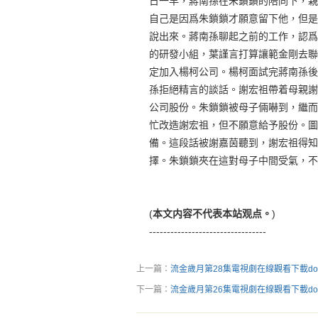
日一早，蔣南孫在朱鎖鎖的陪同下，親
自己是因爲朱鎖鎖才願意留下他，但是
說出來。蔣南孫聊起之前的工作，認爲
的研發小組，葉謹言打算讓範金剛去聯
定加入楊柯公司。楊柯面試完蔣南孫後
孫拒絕精言的談話。謝宏祖帶着母親謝
公司股份。朱鎖鎖被母子倆嚇到，繼而
忙改造謝宏祖，但不願意給予股份。圖
備。這段話被謝嘉茵聽到，謝宏祖得知
擇。朱鎖鎖夾在這對母子中間受氣，不
(
本文内容不代表本站观点。
)
---------------------------------
上一篇：
流金歲月第28集電視劇在線觀看下載dow
下一篇：
流金歲月第26集電視劇在線觀看下載dow