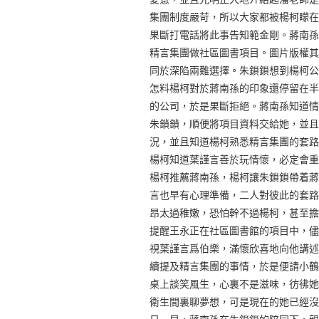
集團制度嚴苛，所以大家都被楊柯矇在
果斷打電話將此事告知範金剛。蔣南孫
精言集團做社區圖書項目。圖片版權其
同於深陷兩難選擇。朱鎖鎖想到楊柯公
怎料楊柯對於蔣南孫的印象還停留在半
的公司，於是果斷拒絕。蔣南孫知道情
朱鎖鎖，順便將項目資料交給她，並且
況，並且知道楊柯熟悉精言集團的套路
楊柯知道葉謹言善於玩情懷，必定會重
楊柯推薦蔣南孫，楊柯讓朱鎖鎖帶着蔣
言也早有心理準備，二人對彼此的套路
昂太過稚嫩，恐怕幹不過楊柯，甚至擔
提醒王永正在社區圖書館的項目中，儘
視葉謹言爲伯樂，滿懷欣喜地向他講述
續提及精言集團的事情，於是便請小鶴
桌上談笑風生，心裏不是滋味，彷彿她
衛生間裏聊夢想，可是現在的她已經沒