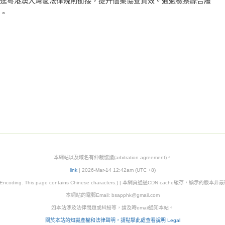
粵港澳大灣區法律規則銜接，提升個案協查質效。通過檢察綜合履
。
本網站以及域名有仲裁協議(arbitration agreement)。
link
| 2026-Mar-14 12:42am (UTC +8)
8 Encoding. This page contains Chinese characters.) | 本網頁通過CDN cache緩存，顯示的版
本網站的電郵Email:
bsapphk@gmail.com
如本站涉及法律問題或糾紛等，請及時email通知本站。
關於本站的知識產權和法律聲明，請點擊此處查看說明 Legal