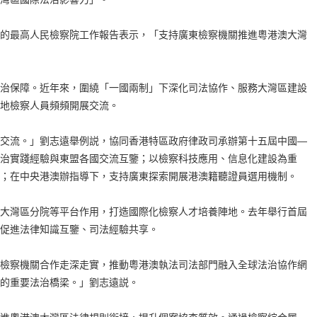
最高人民檢察院工作報告表示，「支持廣東檢察機關推進粵港澳大灣
保障。近年來，圍繞「一國兩制」下深化司法協作、服務大灣區建設
地檢察人員頻頻開展交流。
流。」劉志遠舉例説，協同香港特區政府律政司承辦第十五屆中國—
治實踐經驗與東盟各國交流互鑒；以檢察科技應用、信息化建設為重
；在中央港澳辦指導下，支持廣東探索開展港澳籍聽證員選用機制。
灣區分院等平台作用，打造國際化檢察人才培養陣地。去年舉行首屆
促進法律知識互鑒、司法經驗共享。
察機關合作走深走實，推動粵港澳執法司法部門融入全球法治協作網
的重要法治橋梁。」劉志遠説。