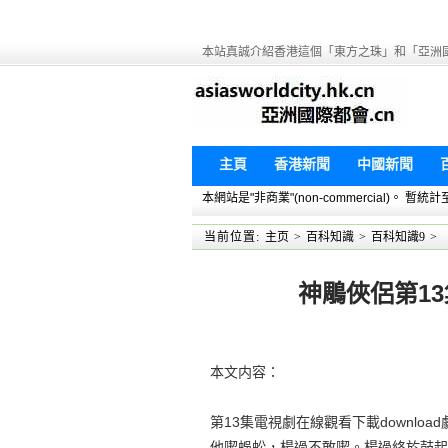
本站真誠介紹香港這個「東方之珠」和「亞洲
主頁
香港新聞
中國新聞
本網站是"非商業"(non-commercial)。
当前位置:
主页
>
百科知識
>
百科知識9
>
神鵰俠侶第13
本文内容：
第13集電視劇在線觀看下載downl
他喫蜈蚣，楊過不敢喫。楊過終於鼓起