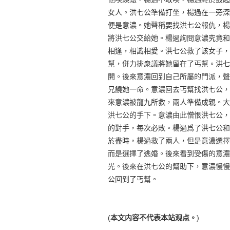
女人。洪七公準備打坐，楊過在一旁深
便是意濃。她聲稱要找洪七公報仇，楊
將洪七公交給她。楊過詢問意濃究竟和
相逢，相識相愛。洪七公救了該女子，
幫，併力排衆議將她留在了丐幫。洪七
開。後來意濃回到自己所屬的門派，聲
兄饒她一命。意濃回去丐幫找洪七公，
來意濃被龍九所救，兩人準備成親。大
洪七公的手下。意濃由此憎恨洪七公，
的對手，每次必敗。楊過爲了洪七公和
於盡時，楊過救了兩人，但是意濃選擇
而是選擇了逃婚。後來看到受傷的意濃
光。後來在洪七公的幫助下，意濃慢慢
公回到了丐幫。
(
本文内容不代表本站观点。
)