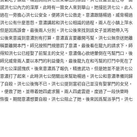
感洪七公內力的深厚，此時有一箇女人來到華山，她接近洪七公，此人
過在一旁擔心洪七公安全，便將洪七公救走。意濃跟隨楊過，威脅楊過
洪七公有什麼恩怨。意濃講起和洪七公相識的過程，兩人在小鎮上萍水
但是因爲誤會，最後兩人分別。洪七公後來找到該女子並將她帶入丐
公後來意識到意濃別有打算，意濃直言要離開丐幫，洪七公無奈送她離
稱要離開本門，師兄按照門規懲罰了意濃。最後看在龍九的請求下，師
得知洪七公已經娶了前幫主的女兒。意濃傷心欲絕暈倒在丐幫門口，後
師兄威脅兩人要以本門的利益優先，最後龍九在和丐幫的打鬥中死在了
洪七公深感愧疚。後來意濃爲了報仇，精進武功，但是她並不是洪七公
意濃打了起來，此時洪七公閉關出來幫助楊過。洪七公和意濃準備同歸
了自殺，洪七公後悔不已。洪七公提到當初自己並沒有娶掌門的女兒，
，便救了她，並帶着她四處求醫。兩人四處雲遊，度過了一段快樂時
恢復。期間意濃想要自殺，洪七公阻止了她。後來因爲幫派爭鬥，洪七