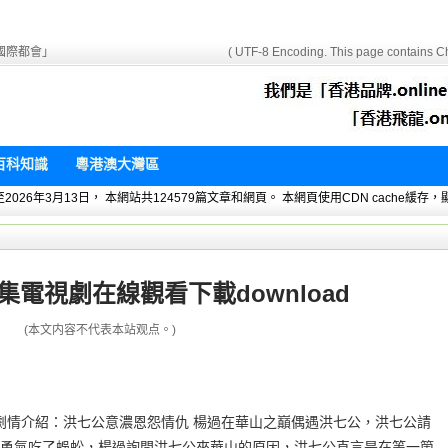
國際都會」
( UTF-8 Encoding. This page contains Ch
百科知識
粵港澳大灣區
 暫統計至2026年3月13日， 本網站共124579篇文章和網頁。 本網頁使用CDN cach
集電視劇在線觀看下載download
(本文内容不代表本站观点。)
oad劇情介紹：洪七公意濃恩怨情仇 楊過在華山之巔偶遇洪七公，洪七公請
勇氣吃了蜈蚣，楊過詢問洪七公來華山的原因，洪七公直言是在等一箇