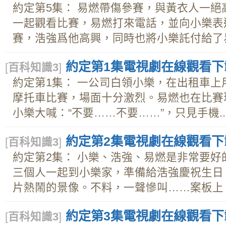
約定第5集： 易燃帶傷參賽，與黃衣人一
一起觀看比賽，易燃打來電話，並向小樂表
賽，浩強爲他高興，同時也將小樂託付給了易燃
約定第1集電視劇在線觀看下載d
[
百科知識3
]
約定第1集： 一公司白領小樂，在出租車
摩托車比賽，場面十分激烈。易燃也在比賽
小樂大喊：“不要……不要……”，只見手機..
約定第2集電視劇在線觀看下載d
[
百科知識3
]
約定第2集： 小樂、浩強、易燃是非常要
三個人一起到小樂家，準備給浩強慶祝生日
片熱鬧的景像。不料，一聲慘叫……案板上，.
約定第3集電視劇在線觀看下載d
[
百科知識3
]