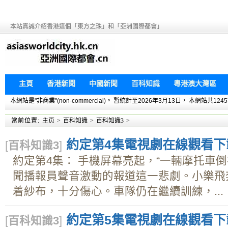
本站真誠介紹香港這個「東方之珠」和「亞洲國際都會」
主頁
香港新聞
中國新聞
百科知識
粵港澳大灣區
本網站是"非商業"(non-commercial)。 暫統計至2026年3月13日， 本網
當前位置:
主页
>
百科知識
>
百科知識3
>
約定第4集電視劇在線觀看下載d
[
百科知識3
]
約定第4集： 手機屏幕亮起，“一輛摩托車
聞播報員聲音激動的報道這一悲劇。小樂飛
着紗布，十分傷心。車隊仍在繼續訓練，...
約定第5集電視劇在線觀看下載d
[
百科知識3
]