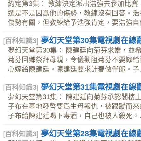
約定第3集： 教練決定派出浩強去參加比
選是不是因爲他的傷勢，教練沒有回答。浩
傷勢有關，但教練給予浩強肯定，要浩強自信.
夢幻天堂第30集電視劇在線觀看
[
百科知識3
]
夢幻天堂第30集： 陳建廷向菊芬求婚，並
菊芬回鄉祭拜母親，令儀勸阻菊芬不要嫁給
心嫁給陳建廷。陳建廷要求計春做伴郎。子..
夢幻天堂第31集電視劇在線觀看
[
百科知識3
]
夢幻天堂第31集： 陳建廷向菊芬承認閣樓
子布在墓地發誓要爲生母報仇，被跟蹤而來
子布給陳建廷喝下毒酒，自己也被人殺死。..
夢幻天堂第28集電視劇在線觀看
[
百科知識3
]