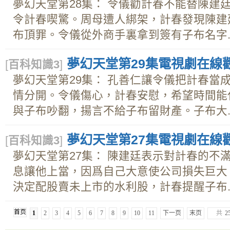
夢幻天堂第28集： 令儀勸計春不能替陳建
令計春喫驚。周母遭人綁架，計春發現陳建
布頂罪。令儀從外商手裏拿到簽有子布名字..
夢幻天堂第29集電視劇在線觀看
[
百科知識3
]
夢幻天堂第29集： 孔善仁讓令儀把計春當
情分開。令儀傷心，計春安慰，希望時間能
與子布吵翻，揚言不給子布留財產。子布大..
夢幻天堂第27集電視劇在線觀看
[
百科知識3
]
夢幻天堂第27集： 陳建廷表示對計春的不
息讓他上當，因爲自己大意使公司損失巨大
決定配股賣未上市的水利股，計春提醒子布..
首页
1
2
3
4
5
6
7
8
9
10
11
下一页
末页
共
2