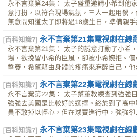
永不言棄第24集： 太子盛重邀請小希到他
意打扮，以符合現場氣氛，三人一起用餐，
無意間知道太子即將過18歲生日，準備親手織.
永不言棄第21集電視劇在線觀看
[
百科知識7
]
永不言棄第21集： 太子的誠意打動了小希
場，欲挽留小希的臣風，卻被小希婉拒。傷
擊賽，希望藉由身體的疼痛來麻醉自己，他想.
永不言棄第22集電視劇在線觀看
[
百科知識7
]
永不言棄第22集： 太子幫董教練查到強強
強強去美國是比較好的選擇。終於到了高中
員不敢掉以輕心，但在球賽進行中，強強卻..
永不言棄第23集電視劇在線觀看
[
百科知識7
]