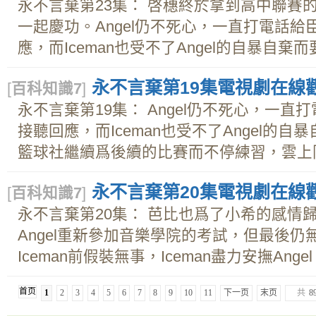
永不言棄第23集： 啓穗終於拿到高中聯賽
一起慶功。Angel仍不死心，一直打電話
應，而Iceman也受不了Angel的自暴自棄而要求
永不言棄第19集電視劇在線觀看
[
百科知識7
]
永不言棄第19集： Angel仍不死心，一
接聽回應，而Iceman也受不了Angel的自
籃球社繼續爲後續的比賽而不停練習，雲上同
永不言棄第20集電視劇在線觀看
[
百科知識7
]
永不言棄第20集： 芭比也爲了小希的感情
Angel重新參加音樂學院的考試，但最後仍無
Iceman前假裝無事，Iceman盡力安撫Angel
首页
1
2
3
4
5
6
7
8
9
10
11
下一页
末页
共
8