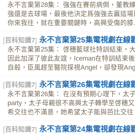
永不言棄第28集： 強強在賽前病倒，董教
強還是去球場，最後他決定爲強強去贏這場
你來我往，就在重要關鍵時，高興受傷的膝..
永不言棄第25集電視劇在線觀看
[
百科知識7
]
永不言棄第25集： 啓穗籃球社特訓結束，
因此加深了彼此友誼，Iceman在特訓結束後
自殺，臣風趕至醫院探視Angel，卻發現Ange
永不言棄第26集電視劇在線觀看
[
百科知識7
]
永不言棄第26集： 在沒有預期心理下，太
party，太子母親很不高興太子轉學至啓
希交往也不滿意，她希望太子能與芭比交往。.
永不言棄第24集電視劇在線觀看
[
百科知識7
]