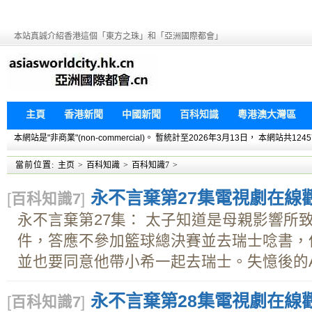
本站真誠介紹香港這個「東方之珠」和「亞洲國際都會」
主頁
香港新聞
中國新聞
百科知識
粵港澳大灣區
本網站是"非商業"(non-commercial)。 暫統計至2026年3月13日， 本網
當前位置:
主页
>
百科知識
>
百科知識7
>
永不言棄第27集電視劇在線觀看
[
百科知識7
]
永不言棄第27集： 太子知道是母親影響所
件，答應不參加籃球總決賽並去瑞士唸書，
並也要同意他帶小希一起去瑞士。失憶後的A.
永不言棄第28集電視劇在線觀看
[
百科知識7
]