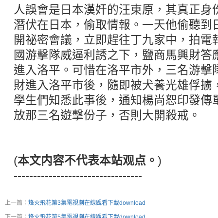
人誤會是日本漢奸的汪東原，其真正身
潛伏在日本，偷取情報。一天他偷聽到
開祕密會議，立即趕往丁九家中，拍電
國游擊隊威逼利誘之下，鹽商馬興財答
進入洛平。可惜在洛平市外，三名游擊
財進入洛平市後，隨即被犬養光雄俘擄
學生們知悉此事後，通知楊尚恕印發傳
放那三名遊擊份子，否則大開殺戒。
(
本文内容不代表本站观点。
)
---------------------------------
上一篇：
烽火飛花第3集電視劇在線觀看下載download
下一篇：
烽火飛花第5集電視劇在線觀看下載download