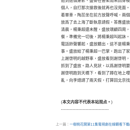
追到這個身影。盛譽在書架間來回穿梭
個人，自打那次搶救後就再也沒見面。
着單車，陶蕊坐在前方放聲呼喊，兩個
放爲了去上海了斷執意請假，答應盛放
清晨，楊秉超還未醒，盛放環顧四周，
餐，準備完一切後，將楊秉超叫起牀。
電話鈴聲響起，盛放聽出，這不是楊秉
事。盛放給了楊秉超一巴掌，跑出了家
上謝啓明的越野車，盛放看到謝啓明，
抓到了盛放。路人見狀，以爲謝啓明要
謝啓明跑到天橋下，看到了蹲在地上嚶
亂，向李總請了兩天假，打算回北京找
(
本文内容不代表本站观点。
)
---------------------------------
上一篇：
一樹桃花開第11集電視劇在線觀看下載do