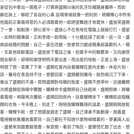
是從包中拿出一箇瓶子，打算將盛開以後的乳牙珍藏隨身攜帶。而如
躺在牀上，聊起了各自的心事.這場車禍就像一把利劍，將耀輝心中所有
他面前正春風得意的人必須跟着他一起絕望難過才肯罷休。盛放笑盛開
了一會，點點頭。辦公室中，盛放心不在焉地在電腦上敲敲打打，還是
，此時的楊秉超，正和李總一起喫飯，十分尷尬接了起來。這一次，盛
商談結婚的問題，自己一直在改變，她會努力變成楊秉超喜歡的人。楊
，生氣地掛斷電話。盛放放下電話之後，划着手中的聯繫表，又向謝啓
朋友聊天。卻得知謝啓明明天要出差。而出差的地點，正是上海。盛放
明想了想，答應了下來。盛開在屋內扶着耀輝在屋內走動。休息片刻，
話，羅母在青島待不住，想要回家。盛開聽到羅母，臉色暗沉了下來，
看出了盛開的不滿。質問盛開對母親的態度。盛開不想爭吵，迅速離開
次將盛開從熟睡中驚醒。耀輝命令盛開把自己扶起來，盛開照做。將耀
着電視。哨聲再次響起，盛開回到房內，扶着耀輝坐下。耀輝趁這個機
開的衣角，今天晚上，別走了，陪陪我耀輝難得的溫柔，盛開稍稍放鬆
着，耀輝乍起，想了想還是趕走了盛開。自己渾身不能動彈，抱着盛
電視機依舊播放着節目，自己都在不知道什麼時候睡着的。夢裏兩人出
，盛譽來到圖書館借書，無意間，看到了陶蕊。盛譽慌忙跑了出去，想