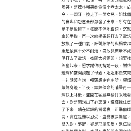
嘴笑，盛茂林嘲笑她像個小老太太，於
今，一顆牙，換走了一箇女兒。姐妹倆
的自卑和怨念全部激發了出來。所有在
是不是後悔了。盛開不停地否認，沉默
拿起手機，再一次給楊秉超打去了電話
放換了一種口氣，細聲細語的與楊秉超
秉超依舊十分不耐煩，盛放見商量不成
明打去了電話，盛開太過鬱悶，想要找
興奮起來，懇求謝啓明捎她一段，謝啓
耀輝和盛開談起了母親，姐姐那邊來電
一句話沒有說，轉頭想走進廁所，耀輝
耀輝身邊。半夜，耀輝催命的哨聲再一
輝扶上牀後，盛開在客廳無精打采地看
會，對盛開說出了心裏話。耀輝拽住盛
了下來，躺在耀輝的臂彎裏。正準備睡
開，實在是難以忍受。盛譽被夢驚醒，
雙入對，夢醒，卻是形單影隻。退伍後