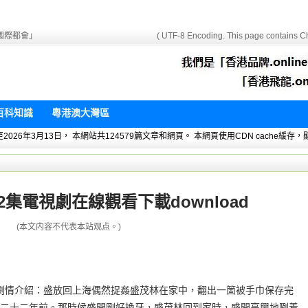
國際都會」
( UTF-8 Encoding. This page contains Ch
百科知識
粵港澳大灣區
 暫統計至2026年3月13日， 本網站共124579篇文章和網頁。 本網頁使用CDN cach
集電視劇在線觀看下載download
(本文内容不代表本站观点。)
oad劇情介紹：盛放回上海偶然捉姦盛茂林在家中，翻出一箇被手巾保存完
二十二年前。那時候盛開剛好換牙，盛茂林回到家時，盛開高興地咧着