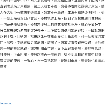
，終於一箇不小心，兩人無意相撞。陶蕊抬起頭，立刻興奮了起來。兩
直到陶蕊來北京看病，第二天就要走後，盛譽帶着陶蕊遊遍北京城，騎
人在大街小巷歡快地遊蕩着。盛放走在路邊，並沒有和謝啓明同行。盛
，一到上海就與自己會合。盛放抵達上海，回到了與楊秉超同住的家，
一切還是那麼熟悉。盛放將沙發上的髒衣服收拾乾淨，精心準備好早
只見楊秉超急匆匆地穿好鞋子，正準備笑盈盈地出房迎接，一陣妖嬈的
超的手機。回過頭，楊秉超死死擋着兩隻女士高跟鞋。可一切都無濟於
門。隨後，李總緩緩走出房間，離開了。盛放哭着奔跑在街邊，正巧碰
瘋一般的扭頭就跑，謝啓明開車忙追，又下車跟着盛放，終於在馬路上
打盛放，下車阻攔。盛放趁機再一次逃跑。從不明真相的羣衆中脫身，
嚶哭泣的盛放，一狠心，再一次抱起她，硬塞到車裏。楊秉超也着實心
盛放。
wnload