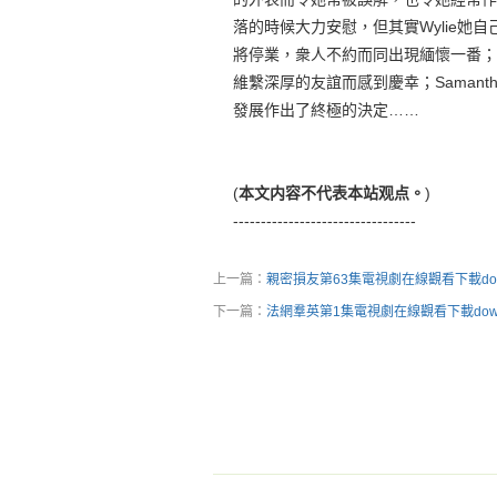
落的時候大力安慰，但其實Wylie她自
將停業，衆人不約而同出現緬懷一番；K
維繫深厚的友誼而感到慶幸；Samantha
發展作出了終極的決定……
(
本文内容不代表本站观点。
)
---------------------------------
上一篇：
親密損友第63集電視劇在線觀看下載dow
下一篇：
法網羣英第1集電視劇在線觀看下載down