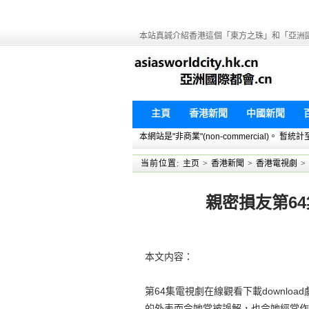
本站真誠介紹香港這個「東方之珠」和「亞洲
主頁
香港新聞
中國新聞
本網站是"非商業"(non-commercial)。
当前位置:
主页
>
香港新聞
>
香港電視劇
>
親密損友第64
本文内容：
第64集電視劇在線觀看下載downlo
的外表而令她常被誤解，也令她經常作出