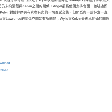
己仍未搞清楚與Kelvin之間的關係，Angel卻爲他倆安排會面…咖啡店即
elvin對於經歷過有喜亦有悲的一切百感交集，但仍爲與一幫好友一直
與Lawrence的關係亦開始有所轉變；Wylie與Kelvin最後爲他倆的關係
nload
load