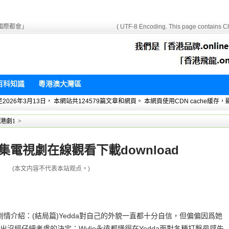
國際都會」
( UTF-8 Encoding. This page contains Ch
百科知識
粵港澳大灣區
 暫統計至2026年3月13日， 本網站共124579篇文章和網頁。 本網頁使用CDN cach
港劇1
>
集電視劇在線觀看下載download
(本文内容不代表本站观点。)
ad劇情介紹：(結局篇)Yedda對自己的外貌一直都十分自信，但偏偏因爲她
沒經仔細考慮的決定；Wylie永遠都懂得在Yedda面對各種打擊最感失