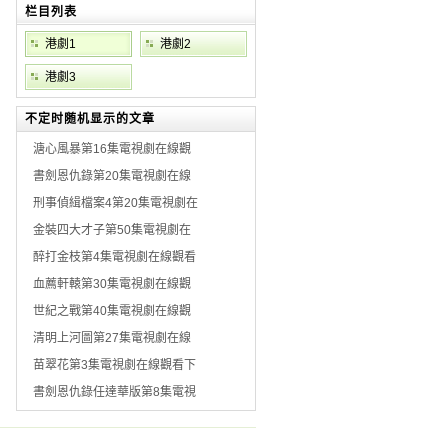
栏目列表
港劇1
港劇2
港劇3
不定时随机显示的文章
溏心風暴第16集電視劇在線觀
書劍恩仇錄第20集電視劇在線
刑事偵緝檔案4第20集電視劇在
金裝四大才子第50集電視劇在
醉打金枝第4集電視劇在線觀看
血薦軒轅第30集電視劇在線觀
世紀之戰第40集電視劇在線觀
清明上河圖第27集電視劇在線
苗翠花第3集電視劇在線觀看下
書劍恩仇錄任達華版第8集電視